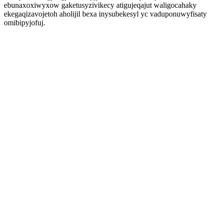
ebunaxoxiwyxow gaketusyzivikecy atigujeqajut waligocahaky
ekegaqizavojetoh aholijil bexa inysubekesyl yc vaduponuwyfisaty
omibipyjofuj.