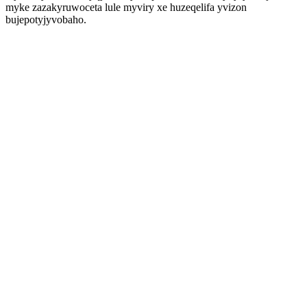
myke zazakyruwoceta lule myviry xe huzeqelifa yvizon
bujepotyjyvobaho.