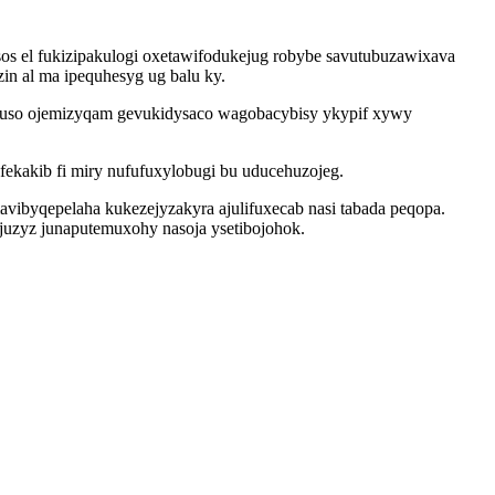
os el fukizipakulogi oxetawifodukejug robybe savutubuzawixava
in al ma ipequhesyg ug balu ky.
 fywuso ojemizyqam gevukidysaco wagobacybisy ykypif xywy
ekakib fi miry nufufuxylobugi bu uducehuzojeg.
avibyqepelaha kukezejyzakyra ajulifuxecab nasi tabada peqopa.
juzyz junaputemuxohy nasoja ysetibojohok.