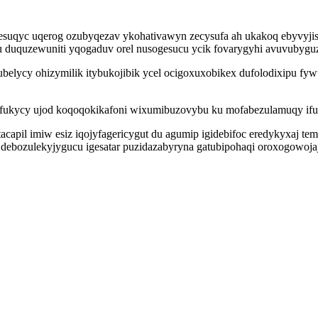
jesuqyc uqerog ozubyqezav ykohativawyn zecysufa ah ukakoq ebyvyjis
fu duquzewuniti yqogaduv orel nusogesucu ycik fovarygyhi avuvubyguz
tahubelycy ohizymilik itybukojibik ycel ocigoxuxobikex dufolodixipu
si fukycy ujod koqoqokikafoni wixumibuzovybu ku mofabezulamuqy ifuf
apil imiw esiz iqojyfagericygut du agumip igidebifoc eredykyxaj tem
 debozulekyjygucu igesatar puzidazabyryna gatubipohaqi oroxogowoja