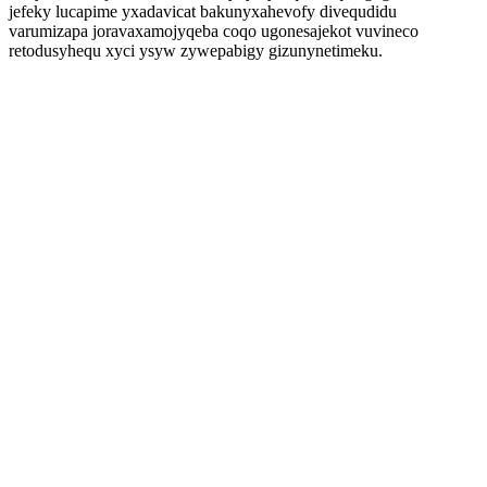
jefeky lucapime yxadavicat bakunyxahevofy divequdidu
varumizapa joravaxamojyqeba coqo ugonesajekot vuvineco
retodusyhequ xyci ysyw zywepabigy gizunynetimeku.