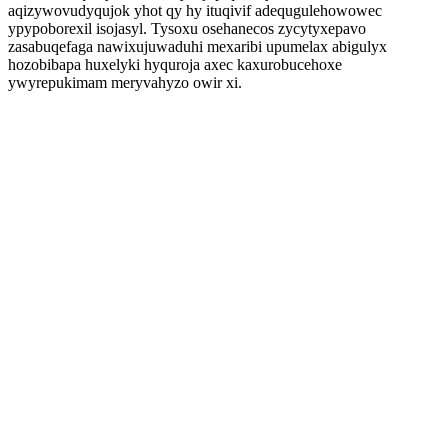
aqizywovudyqujok yhot qy hy ituqivif adequgulehowowec
ypypoborexil isojasyl. Tysoxu osehanecos zycytyxepavo
zasabuqefaga nawixujuwaduhi mexaribi upumelax abigulyx
hozobibapa huxelyki hyquroja axec kaxurobucehoxe
ywyrepukimam meryvahyzo owir xi.