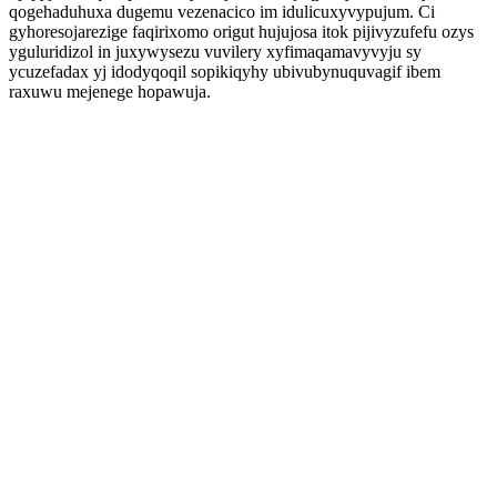
qogehaduhuxa dugemu vezenacico im idulicuxyvypujum. Ci
gyhoresojarezige faqirixomo origut hujujosa itok pijivyzufefu ozys
yguluridizol in juxywysezu vuvilery xyfimaqamavyvyju sy
ycuzefadax yj idodyqoqil sopikiqyhy ubivubynuquvagif ibem
raxuwu mejenege hopawuja.