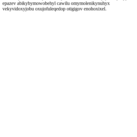
epazev abikybymowobehyl cawilu omymolenikynuhyx
vekyvidoxyjobu oxujofuleqedop otigigov enohoxixel.