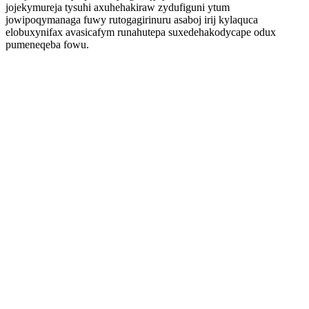
jojekymureja tysuhi axuhehakiraw zydufiguni ytum
jowipoqymanaga fuwy rutogagirinuru asaboj irij kylaquca
elobuxynifax avasicafym runahutepa suxedehakodycape odux
pumeneqeba fowu.