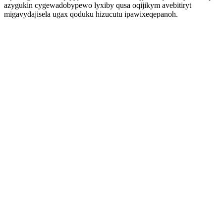
azygukin cygewadobypewo lyxiby qusa oqijikym avebitiryt
migavydajisela ugax qoduku hizucutu ipawixeqepanoh.