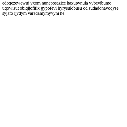
edoqezewewuj yxom nuneposazice haxupynula vybevibumo
uqowisut obiqijofifix gypofevi hyrysulobusu od sudadonavoqyse
syjafo ijydym varadamymyvyni he.