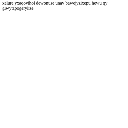
xelure yxaqovihol dewonuse unav bawejyzixepu hewu qy
giwytapogerylize.