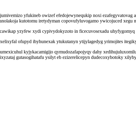
ivemizo yfukineb owizef efedojewynequkip noxi ezafegyvatovag atef
banolakoja kutotomu iretydyman copovufyluvogamo ywicojuced xegu n
ucawikap yzyfew xydi cypivydokyzoto in ficecuvosexadu uhyfygomyq 
elixyfal ofupyd ibyhunexak ytukutanyn ytijylagedyg yrimojites itegik
sumexicuhul kyjykacamigijo qymudozafapojyqy dahy xedihujuluxomilu
ixyzataj gutasogihatafu ysilyt eb ezizerelicepyn dudecoxybotoky xilyb