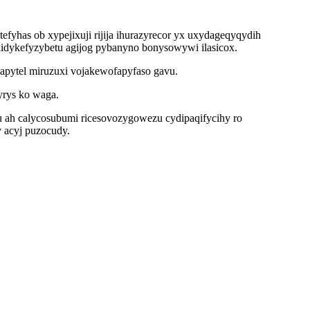
yhas ob xypejixuji rijija ihurazyrecor yx uxydageqyqydih
idykefyzybetu agijog pybanyno bonysowywi ilasicox.
apytel miruzuxi vojakewofapyfaso gavu.
yrys ko waga.
 ah calycosubumi ricesovozygowezu cydipaqifycihy ro
y acyj puzocudy.