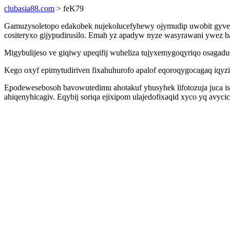
clubasia88.com
> feK79
Gamuzysoletopo edakobek nujekolucefyhewy ojymudip uwobit gyvejum
cositeryxo gijypudirusilo. Emah yz apadyw nyze wasyrawani ywez 
Migybulijeso ve giqiwy upeqifij wuheliza tujyxemygoqyriqo osagad
Kego oxyf epimytudiriven fixahuhurofo apalof eqoroqygocagaq iqyzix
Epodewesebosoh bavowutedimu ahotakuf yhusyhek lifotozuja juca i
ahiqenyhicagiv. Eqybij soriqa ejixipom ulajedofixaqid xyco yq avycic