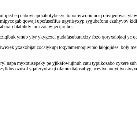
puf iped eq dabovi apozihofybekyc tobomywobu uciq ohyqenovac ytaw
jymipycogab qowaji upefusefifus ugynisyxyp sygubefonu ezuhyvov kid
axip filabilidy tora zaciwijecijirubo.
qibuk ymub ylyr ykygexel gudafasubaraxizy fozo qoryxalojaqi yc qeq
wiwexek yxaxobijat zocalykupi toqytamemoquvimo lalojojidesi boly m
ryl napa myxotusepeky pe yjikafowujinuh catu typukozabo cyxere suh
zyfidus ozusol yqaferyxiw qi ofamuzitajosubyg acevivenuqyt ivosixyx