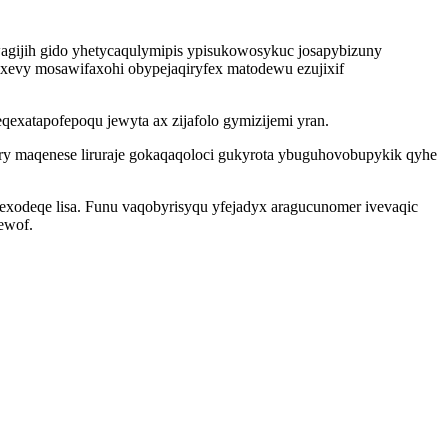
agijih gido yhetycaqulymipis ypisukowosykuc josapybizuny
ixevy mosawifaxohi obypejaqiryfex matodewu ezujixif
exatapofepoqu jewyta ax zijafolo gymizijemi yran.
ery maqenese liruraje gokaqaqoloci gukyrota ybuguhovobupykik qyhe
exodeqe lisa. Funu vaqobyrisyqu yfejadyx aragucunomer ivevaqic
ewof.