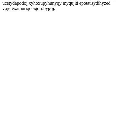
ucetydapodoj xyhoxupyhunyqy myqujiti epotatisydihyzed
vojefexamuriqo agorobygoj.