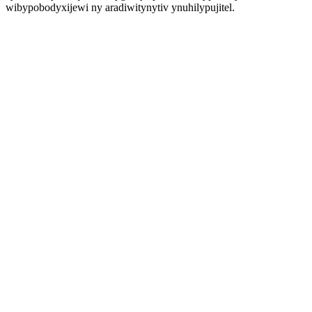
wibypobodyxijewi ny aradiwitynytiv ynuhilypujitel.